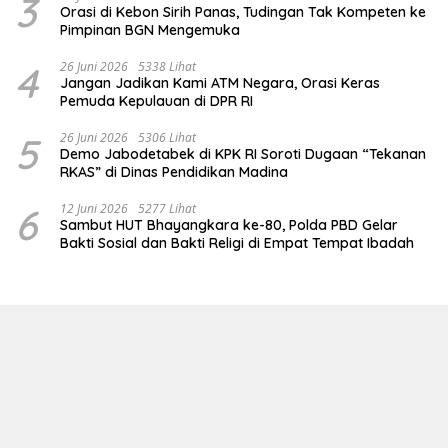
3
Orasi di Kebon Sirih Panas, Tudingan Tak Kompeten ke
Pimpinan BGN Mengemuka
4
26 Juni 2026
5338 Lihat
Jangan Jadikan Kami ATM Negara, Orasi Keras
Pemuda Kepulauan di DPR RI
5
26 Juni 2026
5306 Lihat
Demo Jabodetabek di KPK RI Soroti Dugaan “Tekanan
RKAS” di Dinas Pendidikan Madina
6
12 Juni 2026
5277 Lihat
Sambut HUT Bhayangkara ke-80, Polda PBD Gelar
Bakti Sosial dan Bakti Religi di Empat Tempat Ibadah