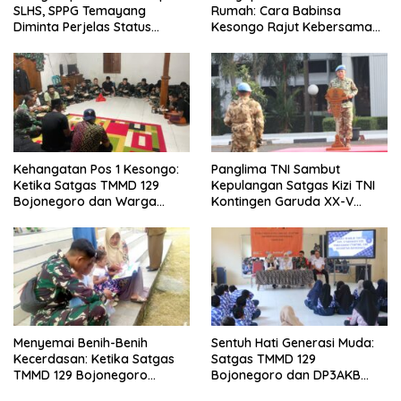
SLHS, SPPG Temayang
Rumah: Cara Babinsa
Diminta Perjelas Status
Kesongo Rajut Kebersamaan
Perizinan
di TMMD 129 Bojonegoro
Kehangatan Pos 1 Kesongo:
Panglima TNI Sambut
Ketika Satgas TMMD 129
Kepulangan Satgas Kizi TNI
Bojonegoro dan Warga
Kontingen Garuda XX-V
Menyatu Tanpa Sekat
MONUSCO
Menyemai Benih-Benih
Sentuh Hati Generasi Muda:
Kecerdasan: Ketika Satgas
Satgas TMMD 129
TMMD 129 Bojonegoro
Bojonegoro dan DP3AKB
Membuka ‘Jendela Dunia’
Edukasi Stunting, serta