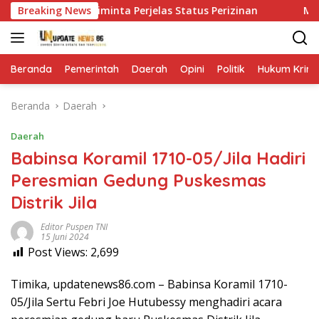
Langsung
Temayang Diminta Perjelas Status Perizinan
Breaking News
Menyapa H
ke
konten
Beranda
Pemerintah
Daerah
Opini
Politik
Hukum Krimi
Beranda
Daerah
Daerah
Babinsa Koramil 1710-05/Jila Hadiri
Peresmian Gedung Puskesmas
Distrik Jila
Editor Puspen TNI
15 Juni 2024
Post Views:
2,699
Timika, updatenews86.com – Babinsa Koramil 1710-
05/Jila Sertu Febri Joe Hutubessy menghadiri acara