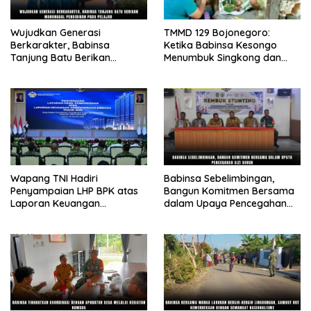
Wujudkan Generasi
TMMD 129 Bojonegoro:
Berkarakter, Babinsa
Ketika Babinsa Kesongo
Tanjung Batu Berikan
Menumbuk Singkong dan
Manunggal Pendidikan Pada
Mengukir Kebersamaan
Pelajar
dengan Warga
Wapang TNI Hadiri
Babinsa Sebelimbingan,
Penyampaian LHP BPK atas
Bangun Komitmen Bersama
Laporan Keuangan
dalam Upaya Pencegahan
Kementerian/Lembaga
Gizi Buruk
Tahun Anggaran 2025