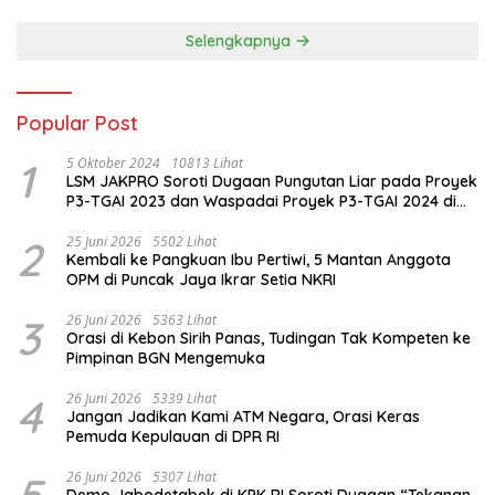
Anak-Anak Kesongo
Kesehatan Reproduksi di
Kesongo
Selengkapnya
Popular Post
1
5 Oktober 2024
10813 Lihat
LSM JAKPRO Soroti Dugaan Pungutan Liar pada Proyek
P3-TGAI 2023 dan Waspadai Proyek P3-TGAI 2024 di
Probolinggo
2
25 Juni 2026
5502 Lihat
Kembali ke Pangkuan Ibu Pertiwi, 5 Mantan Anggota
OPM di Puncak Jaya Ikrar Setia NKRI
3
26 Juni 2026
5363 Lihat
Orasi di Kebon Sirih Panas, Tudingan Tak Kompeten ke
Pimpinan BGN Mengemuka
4
26 Juni 2026
5339 Lihat
Jangan Jadikan Kami ATM Negara, Orasi Keras
Pemuda Kepulauan di DPR RI
5
26 Juni 2026
5307 Lihat
Demo Jabodetabek di KPK RI Soroti Dugaan “Tekanan