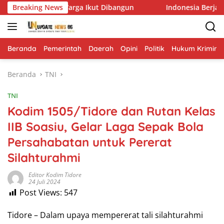
Langsung
ionalisme Warga Ikut Dibangun
Breaking News
Indonesia Berjaya Rai
ke
konten
Beranda
Pemerintah
Daerah
Opini
Politik
Hukum Krimina
Beranda
TNI
TNI
Kodim 1505/Tidore dan Rutan Kelas
IIB Soasiu, Gelar Laga Sepak Bola
Persahabatan untuk Pererat
Silahturahmi
Editor Kodim Tidore
24 Juli 2024
Post Views:
547
Tidore – Dalam upaya mempererat tali silahturahmi