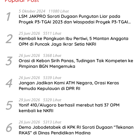
1
5 Oktober 2024
11080 Lihat
LSM JAKPRO Soroti Dugaan Pungutan Liar pada
Proyek P3-TGAI 2023 dan Waspadai Proyek P3-TGAI
2024 di Probolinggo
2
25 Juni 2026
5511 Lihat
Kembali ke Pangkuan Ibu Pertiwi, 5 Mantan Anggota
OPM di Puncak Jaya Ikrar Setia NKRI
3
26 Juni 2026
5368 Lihat
Orasi di Kebon Sirih Panas, Tudingan Tak Kompeten ke
Pimpinan BGN Mengemuka
4
26 Juni 2026
5339 Lihat
Jangan Jadikan Kami ATM Negara, Orasi Keras
Pemuda Kepulauan di DPR RI
5
29 Juni 2026
5329 Lihat
Yonif 410/Alugoro berhasil merebut hati 37 OPM
kembali ke NKRI
6
26 Juni 2026
5313 Lihat
Demo Jabodetabek di KPK RI Soroti Dugaan “Tekanan
RKAS” di Dinas Pendidikan Madina