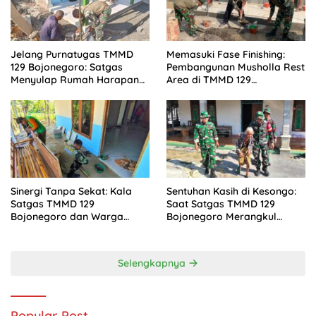
Jelang Purnatugas TMMD
Memasuki Fase Finishing:
129 Bojonegoro: Satgas
Pembangunan Musholla Rest
Menyulap Rumah Harapan
Area di TMMD 129
Mbah Kasiman Menjadi
Bojonegoro Tahap Pasang
Hunian Layak dan Nyaman
Keramik dan Pengecatan
Teras
Sinergi Tanpa Sekat: Kala
Sentuhan Kasih di Kesongo:
Satgas TMMD 129
Saat Satgas TMMD 129
Bojonegoro dan Warga
Bojonegoro Merangkul
Kesongo Bahu-Membahu
Mbah Kasidah Menatap
Merajut Asa Ibu Jasmiati
Rumah Baru Anak Tercinta
Selengkapnya
Popular Post