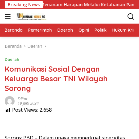
Langsung
 Tapi Juga Menanam Harapan Melalui Ketahanan Pangan
Breaking News
ke
konten
Beranda
Pemerintah
Daerah
Opini
Politik
Hukum Krimi
Beranda
Daerah
Daerah
Komunikasi Sosial Dengan
Keluarga Besar TNI Wilayah
Sorong
Editor
19 Juni 2024
Post Views:
2,658
Sorong PBD – Dalam upaya memperkuat sinergitas