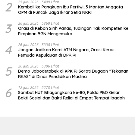
2
25 Juni 2026
5499 Lihat
Kembali ke Pangkuan Ibu Pertiwi, 5 Mantan Anggota
OPM di Puncak Jaya Ikrar Setia NKRI
3
26 Juni 2026
5360 Lihat
Orasi di Kebon Sirih Panas, Tudingan Tak Kompeten ke
Pimpinan BGN Mengemuka
4
26 Juni 2026
5338 Lihat
Jangan Jadikan Kami ATM Negara, Orasi Keras
Pemuda Kepulauan di DPR RI
5
26 Juni 2026
5306 Lihat
Demo Jabodetabek di KPK RI Soroti Dugaan “Tekanan
RKAS” di Dinas Pendidikan Madina
6
12 Juni 2026
5278 Lihat
Sambut HUT Bhayangkara ke-80, Polda PBD Gelar
Bakti Sosial dan Bakti Religi di Empat Tempat Ibadah