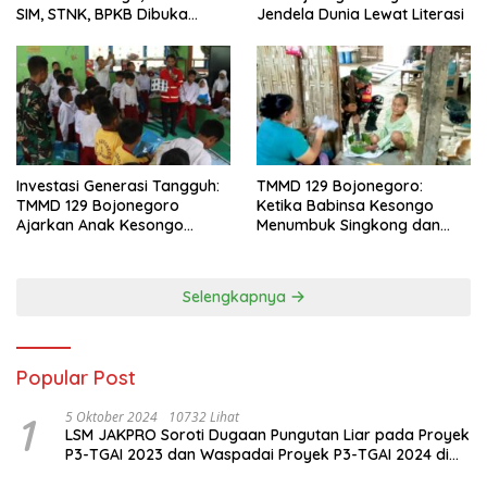
SIM, STNK, BPKB Dibuka
Jendela Dunia Lewat Literasi
Langsung
Investasi Generasi Tangguh:
TMMD 129 Bojonegoro:
TMMD 129 Bojonegoro
Ketika Babinsa Kesongo
Ajarkan Anak Kesongo
Menumbuk Singkong dan
Tanggap Bencana Sejak Dini
Mengukir Kebersamaan
dengan Warga
Selengkapnya
Popular Post
1
5 Oktober 2024
10732 Lihat
LSM JAKPRO Soroti Dugaan Pungutan Liar pada Proyek
P3-TGAI 2023 dan Waspadai Proyek P3-TGAI 2024 di
Probolinggo