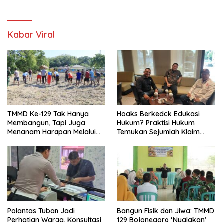
Kabar Viral
TMMD Ke-129 Tak Hanya
Hoaks Berkedok Edukasi
Membangun, Tapi Juga
Hukum? Praktisi Hukum
Menanam Harapan Melalui
Temukan Sejumlah Klaim
Ketahanan Pangan
Menyesatkan dalam Pesan
Viral Debt Collector
Polantas Tuban Jadi
Bangun Fisik dan Jiwa: TMMD
Perhatian Warga, Konsultasi
129 Bojonegoro ‘Nyalakan’