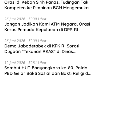
Orasi di Kebon Sirih Panas, Tudingan Tak
Kompeten ke Pimpinan BGN Mengemuka
26 Juni 2026
5339 Lihat
Jangan Jadikan Kami ATM Negara, Orasi
Keras Pemuda Kepulauan di DPR RI
26 Juni 2026
5309 Lihat
Demo Jabodetabek di KPK RI Soroti
Dugaan “Tekanan RKAS” di Dinas
Pendidikan Madina
12 Juni 2026
5281 Lihat
Sambut HUT Bhayangkara ke-80, Polda
PBD Gelar Bakti Sosial dan Bakti Religi di
Empat Tempat Ibadah