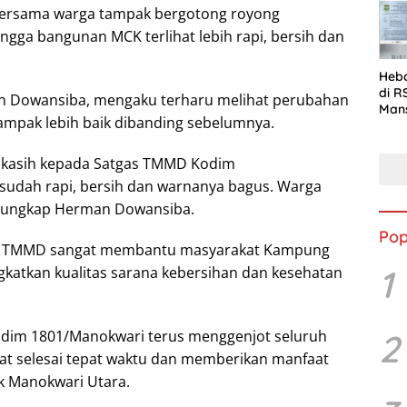
Jala
bersama warga tampak bergotong royong
gga bangunan MCK terlihat lebih rapi, bersih dan
Hebo
di R
 Dowansiba, mengaku terharu melihat perubahan
Man
 tampak lebih baik dibanding sebelumnya.
Baw
Kej
a kasih kepada Satgas TMMD Kodim
sudah rapi, bersih dan warnanya bagus. Warga
” ungkap Herman Dowansiba.
Pop
m TMMD sangat membantu masyarakat Kampung
1
katkan kualitas sarana kebersihan dan kesehatan
odim 1801/Manokwari terus menggenjot seluruh
2
pat selesai tepat waktu dan memberikan manfaat
ik Manokwari Utara.