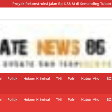
Rekonstruksi Jalan Rp 6,58 M di Semanding Tuban Sering Abaika
i
Politik
Hukum Kriminal
TNI
Polri
Kabar Viral
BO
i
Politik
Hukum Kriminal
TNI
Polri
Kabar Viral
BO