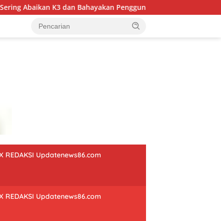
n K3 dan Bahayakan Pengguna Jalan
Koramil 14 Bersama 
X REDAKSI Updatenews86.com
X REDAKSI Updatenews86.com