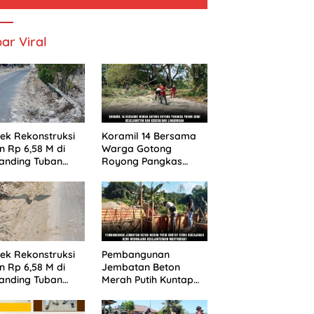
ar Viral
yek Rekonstruksi
Koramil 14 Bersama
n Rp 6,58 M di
Warga Gotong
anding Tuban
Royong Pangkas
ng Abaikan K3 dan
Pohon Demi
ayakan Pengguna
Keselamatan dan
n
Kebersihan
Lingkungan
yek Rekonstruksi
Pembangunan
n Rp 6,58 M di
Jembatan Beton
anding Tuban
Merah Putih Kuntap
ng Abaikan K3 dan
Terus Dikerjakan Demi
ayakan Pengguna
Menunjang