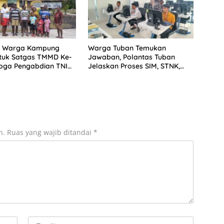
 Warga Kampung
Warga Tuban Temukan
ntuk Satgas TMMD Ke-
Jawaban, Polantas Tuban
oga Pengabdian TNI
Jelaskan Proses SIM, STNK,
adir Membangun
dan BPKB
n.
Ruas yang wajib ditandai
*