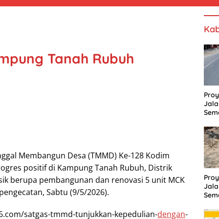
Kab
ampung Tanah Rubuh
​Pro
Jala
Sem
Seri
Bah
Jala
nggal Membangun Desa (TMMD) Ke-128 Kodim
gres positif di Kampung Tanah Rubuh, Distrik
​Pro
fisik berupa pembangunan dan renovasi 5 unit MCK
Jala
pengecatan, Sabtu (9/5/2026).
Sem
Seri
Bah
86.com/satgas-tmmd-tunjukkan-kepedulian-
dengan
-