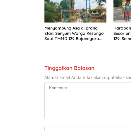
Menyambung Asa di Brang
Harapan
Etan: Senyum Warga Kesongo
Sesor u
Saat TMMD 129 Bojonegoro
129: Sem
Bangun Jembatan Impian
Terus H
Negeri
Tinggalkan Balasan
Alamat email Anda tidak akan dipublikasika