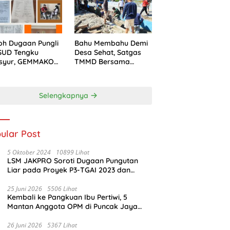
n
Kesejahteraan
Masyarakat
h Dugaan Pungli
Bahu Membahu Demi
SUD Tengku
Desa Sehat, Satgas
syur, GEMMAKO
TMMD Bersama
a Kasus ke
Warga Bersihkan
aksaan
Saluran Air
Selengkapnya
ular Post
5 Oktober 2024
10899 Lihat
LSM JAKPRO Soroti Dugaan Pungutan
Liar pada Proyek P3-TGAI 2023 dan
Waspadai Proyek P3-TGAI 2024 di
Probolinggo
25 Juni 2026
5506 Lihat
Kembali ke Pangkuan Ibu Pertiwi, 5
Mantan Anggota OPM di Puncak Jaya
Ikrar Setia NKRI
26 Juni 2026
5367 Lihat