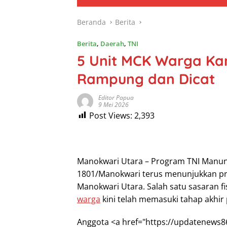
Beranda
Berita
Berita
,
Daerah
,
TNI
5 Unit MCK Warga K
Rampung dan Dicat
Editor Papua
9 Mei 2026
Post Views:
2,393
Manokwari Utara – Program TNI Manu
1801/Manokwari terus menunjukkan pro
Manokwari Utara. Salah satu sasaran 
warga
kini telah memasuki tahap akhir 
Anggota <a href="https://updatenews