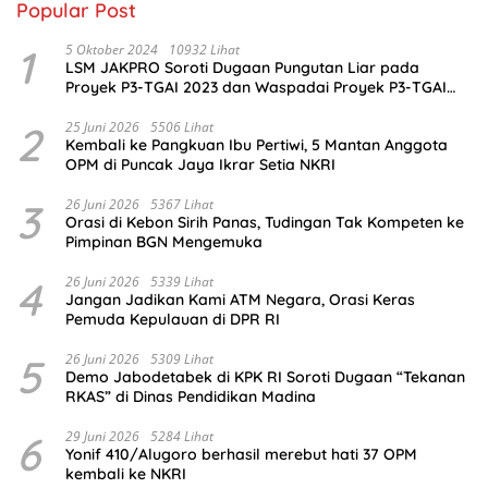
Popular Post
1
5 Oktober 2024
10932 Lihat
LSM JAKPRO Soroti Dugaan Pungutan Liar pada
Proyek P3-TGAI 2023 dan Waspadai Proyek P3-TGAI
2024 di Probolinggo
2
25 Juni 2026
5506 Lihat
Kembali ke Pangkuan Ibu Pertiwi, 5 Mantan Anggota
OPM di Puncak Jaya Ikrar Setia NKRI
3
26 Juni 2026
5367 Lihat
Orasi di Kebon Sirih Panas, Tudingan Tak Kompeten ke
Pimpinan BGN Mengemuka
4
26 Juni 2026
5339 Lihat
Jangan Jadikan Kami ATM Negara, Orasi Keras
Pemuda Kepulauan di DPR RI
5
26 Juni 2026
5309 Lihat
Demo Jabodetabek di KPK RI Soroti Dugaan “Tekanan
RKAS” di Dinas Pendidikan Madina
6
29 Juni 2026
5284 Lihat
Yonif 410/Alugoro berhasil merebut hati 37 OPM
kembali ke NKRI