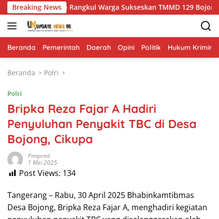
Langsung
binsa Kesongo Rangkul Warga Sukseskan TMMD 129 Bojonegoro
Breaking News
ke
konten
Beranda
Pemerintah
Daerah
Opini
Politik
Hukum Krimina
Beranda
Polri
Polri
Bripka Reza Fajar A Hadiri
Penyuluhan Penyakit TBC di Desa
Bojong, Cikupa
Pimpred
1 Mei 2025
Post Views:
134
Tangerang – Rabu, 30 April 2025 Bhabinkamtibmas
Desa Bojong, Bripka Reza Fajar A, menghadiri kegiatan