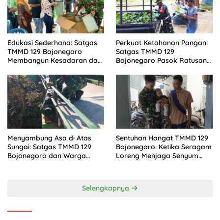
Edukasi Sederhana: Satgas
Perkuat Ketahanan Pangan:
TMMD 129 Bojonegoro
Satgas TMMD 129
Membangun Kesadaran dan
Bojonegoro Pasok Ratusan
Karakter Peduli Lingkungan
Bibit Sayuran untuk Warga
di Kesongo
Kesongo
Menyambung Asa di Atas
Sentuhan Hangat TMMD 129
Sungai: Satgas TMMD 129
Bojonegoro: Ketika Seragam
Bojonegoro dan Warga
Loreng Menjaga Senyum
Wujudkan Jembatan Brang
Sang Balita di Kesongo
Etan
Selengkapnya