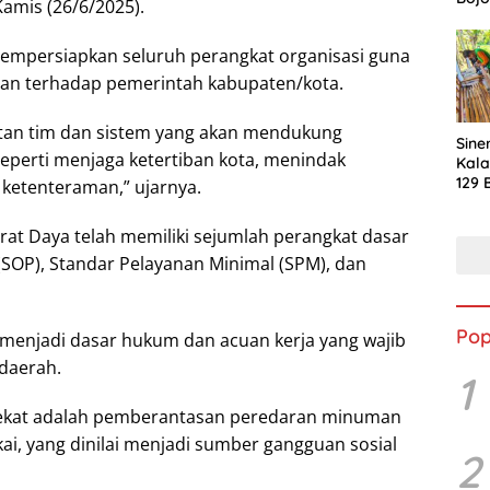
Kamis (26/6/2025).
Men
Har
empersiapkan seluruh perangkat organisasi guna
Kasi
Huni
n terhadap pemerintah kabupaten/kota.
Nya
atan tim dan sistem yang akan mendukung
Sine
seperti menjaga ketertiban kota, menindak
Kal
129 
ketenteraman,” ujarnya.
War
Bah
rat Daya telah memiliki sejumlah perangkat dasar
Mera
(SOP), Standar Pelayanan Minimal (SPM), dan
Jasm
Pop
 menjadi dasar hukum dan acuan kerja yang wajib
 daerah.
1
dekat adalah pemberantasan peredaran minuman
kai, yang dinilai menjadi sumber gangguan sosial
2