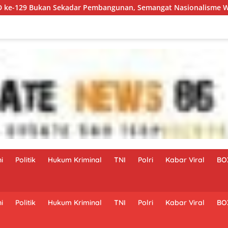
 Sekadar Pembangunan, Semangat Nasionalisme Warga Ikut Dib
i
Politik
Hukum Kriminal
TNI
Polri
Kabar Viral
BO
i
Politik
Hukum Kriminal
TNI
Polri
Kabar Viral
BO