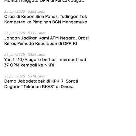
Mantan Anggota OPM di Puncak Jaya
Ikrar Setia NKRI
26 Juni 2026
5368 Lihat
Orasi di Kebon Sirih Panas, Tudingan Tak
Kompeten ke Pimpinan BGN Mengemuka
26 Juni 2026
5339 Lihat
Jangan Jadikan Kami ATM Negara, Orasi
Keras Pemuda Kepulauan di DPR RI
29 Juni 2026
5329 Lihat
Yonif 410/Alugoro berhasil merebut hati
37 OPM kembali ke NKRI
26 Juni 2026
5314 Lihat
Demo Jabodetabek di KPK RI Soroti
Dugaan “Tekanan RKAS” di Dinas
Pendidikan Madina