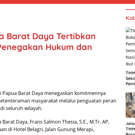
Kab
a Barat Daya Tertibkan
 Penegakan Hukum dan
TMM
Sek
Pem
Sem
si Papua Barat Daya menegaskan komitmennya
Nas
etenteraman masyarakat melalui penguatan peran
Ikut
di seluruh wilayah.
Barat Daya, Frans Salmon Thesia, S.E., M.Tr. AP,
Jela
an di Hotel Belagri, Jalan Gunung Merapi,
TMM
Bojo