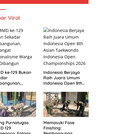
ar Viral
D ke-129 Bukan
Indonesia Berjaya
adar
Raih Juara Umum
bangunan,
Indonesia Open 8th
angat
Asian Taekwondo
ionalisme Warga
Indonesia Open
 Dibangun
Championships 2026
ng Purnatugas
Memasuki Fase
D 129
Finishing:
negoro: Satgas
Pembangunan