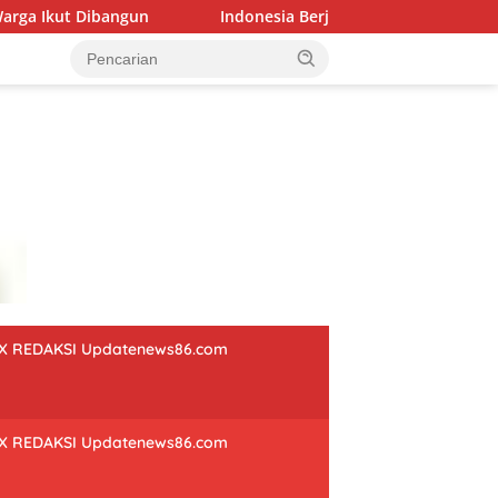
angun
Indonesia Berjaya Raih Juara Umum Indonesia Op
X REDAKSI Updatenews86.com
X REDAKSI Updatenews86.com