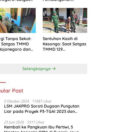
yulap Rumah
Musholla Rest Area di
apan Mbah
TMMD 129
man Menjadi
Bojonegoro Tahap
an Layak dan
Pasang Keramik dan
man
Pengecatan Teras
rgi Tanpa Sekat:
Sentuhan Kasih di
a Satgas TMMD
Kesongo: Saat Satgas
Bojonegoro dan
TMMD 129
ga Kesongo
Bojonegoro
u-Membahu
Merangkul Mbah
jut Asa Ibu
Kasidah Menatap
Selengkapnya
iati
Rumah Baru Anak
Tercinta
ular Post
5 Oktober 2024
11081 Lihat
LSM JAKPRO Soroti Dugaan Pungutan
Liar pada Proyek P3-TGAI 2023 dan
Waspadai Proyek P3-TGAI 2024 di
Probolinggo
25 Juni 2026
5511 Lihat
Kembali ke Pangkuan Ibu Pertiwi, 5