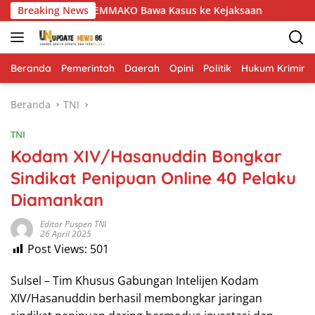
Langsung
ku Mansyur, GEMMAKO Bawa Kasus ke Kejaksaan
Breaking News
Bahu M
ke
konten
Beranda
Pemerintah
Daerah
Opini
Politik
Hukum Krimina
Beranda
TNI
TNI
Kodam XIV/Hasanuddin Bongkar
Sindikat Penipuan Online 40 Pelaku
Diamankan
Editor Puspen TNI
26 April 2025
Post Views:
501
Sulsel – Tim Khusus Gabungan Intelijen Kodam
XIV/Hasanuddin berhasil membongkar jaringan