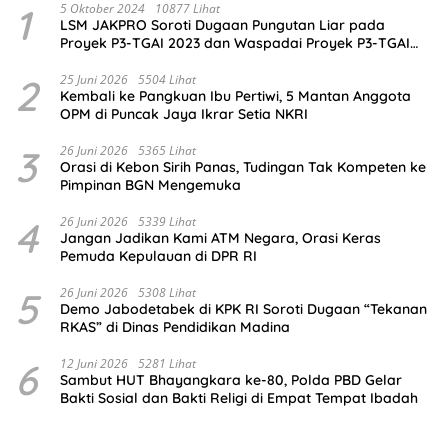
1
5 Oktober 2024
10877 Lihat
LSM JAKPRO Soroti Dugaan Pungutan Liar pada
Proyek P3-TGAI 2023 dan Waspadai Proyek P3-TGAI
2024 di Probolinggo
2
25 Juni 2026
5504 Lihat
Kembali ke Pangkuan Ibu Pertiwi, 5 Mantan Anggota
OPM di Puncak Jaya Ikrar Setia NKRI
3
26 Juni 2026
5365 Lihat
Orasi di Kebon Sirih Panas, Tudingan Tak Kompeten ke
Pimpinan BGN Mengemuka
4
26 Juni 2026
5339 Lihat
Jangan Jadikan Kami ATM Negara, Orasi Keras
Pemuda Kepulauan di DPR RI
5
26 Juni 2026
5308 Lihat
Demo Jabodetabek di KPK RI Soroti Dugaan “Tekanan
RKAS” di Dinas Pendidikan Madina
6
12 Juni 2026
5281 Lihat
Sambut HUT Bhayangkara ke-80, Polda PBD Gelar
Bakti Sosial dan Bakti Religi di Empat Tempat Ibadah