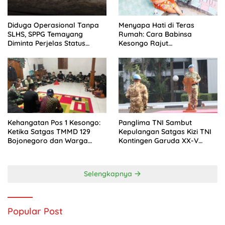
Diduga Operasional Tanpa
Menyapa Hati di Teras
SLHS, SPPG Temayang
Rumah: Cara Babinsa
Diminta Perjelas Status
Kesongo Rajut
Perizinan
Kebersamaan di TMMD 129
Bojonegoro
Kehangatan Pos 1 Kesongo:
Panglima TNI Sambut
Ketika Satgas TMMD 129
Kepulangan Satgas Kizi TNI
Bojonegoro dan Warga
Kontingen Garuda XX-V
Menyatu Tanpa Sekat
MONUSCO
Selengkapnya
Popular Post