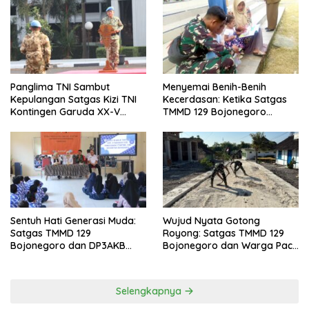
Panglima TNI Sambut
Menyemai Benih-Benih
Kepulangan Satgas Kizi TNI
Kecerdasan: Ketika Satgas
Kontingen Garuda XX-V
TMMD 129 Bojonegoro
MONUSCO
Membuka ‘Jendela Dunia’
Anak-Anak Kesongo
Sentuh Hati Generasi Muda:
Wujud Nyata Gotong
Satgas TMMD 129
Royong: Satgas TMMD 129
Bojonegoro dan DP3AKB
Bojonegoro dan Warga Pacu
Edukasi Stunting, serta
Pembangunan Drainase
Kesehatan Reproduksi di
demi Keawetan Jalan Desa
Kesongo
Selengkapnya