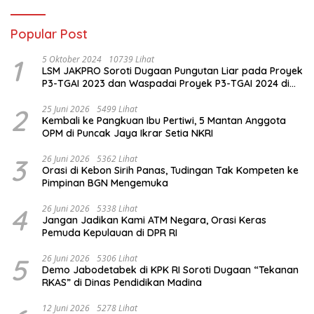
Popular Post
1
5 Oktober 2024
10739 Lihat
LSM JAKPRO Soroti Dugaan Pungutan Liar pada Proyek
P3-TGAI 2023 dan Waspadai Proyek P3-TGAI 2024 di
Probolinggo
2
25 Juni 2026
5499 Lihat
Kembali ke Pangkuan Ibu Pertiwi, 5 Mantan Anggota
OPM di Puncak Jaya Ikrar Setia NKRI
3
26 Juni 2026
5362 Lihat
Orasi di Kebon Sirih Panas, Tudingan Tak Kompeten ke
Pimpinan BGN Mengemuka
4
26 Juni 2026
5338 Lihat
Jangan Jadikan Kami ATM Negara, Orasi Keras
Pemuda Kepulauan di DPR RI
5
26 Juni 2026
5306 Lihat
Demo Jabodetabek di KPK RI Soroti Dugaan “Tekanan
RKAS” di Dinas Pendidikan Madina
12 Juni 2026
5278 Lihat