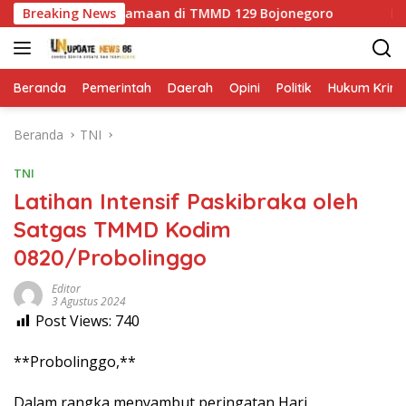
Langsung
go Rajut Kebersamaan di TMMD 129 Bojonegoro
Breaking News
Kehang
ke
konten
Beranda
Pemerintah
Daerah
Opini
Politik
Hukum Krimi
Beranda
TNI
TNI
Latihan Intensif Paskibraka oleh
Satgas TMMD Kodim
0820/Probolinggo
Editor
3 Agustus 2024
Post Views:
740
**Probolinggo,**
Dalam rangka menyambut peringatan Hari