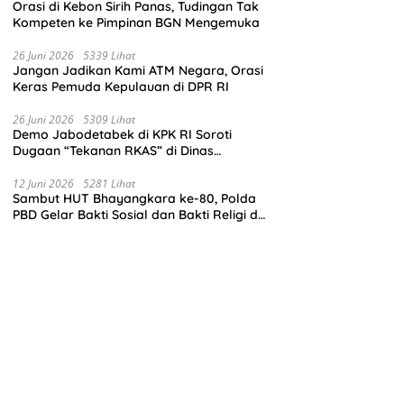
Orasi di Kebon Sirih Panas, Tudingan Tak
Kompeten ke Pimpinan BGN Mengemuka
26 Juni 2026
5339 Lihat
Jangan Jadikan Kami ATM Negara, Orasi
Keras Pemuda Kepulauan di DPR RI
26 Juni 2026
5309 Lihat
Demo Jabodetabek di KPK RI Soroti
Dugaan “Tekanan RKAS” di Dinas
Pendidikan Madina
12 Juni 2026
5281 Lihat
Sambut HUT Bhayangkara ke-80, Polda
PBD Gelar Bakti Sosial dan Bakti Religi di
Empat Tempat Ibadah