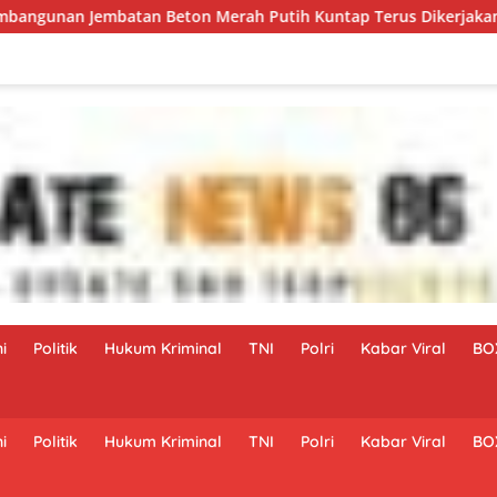
mbatan Beton Merah Putih Kuntap Terus Dikerjakan Demi Menun
i
Politik
Hukum Kriminal
TNI
Polri
Kabar Viral
BO
i
Politik
Hukum Kriminal
TNI
Polri
Kabar Viral
BO