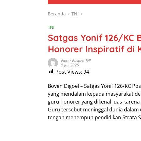
Beranda
TNI
TNI
Satgas Yonif 126/KC
Honorer Inspiratif di
Editor Puspen TNI
5 Juli 2025
Post Views:
94
Boven Digoel – Satgas Yonif 126/KC P
yang mendalam kepada masyarakat d
guru honorer yang dikenal luas karena 
Guru tersebut meninggal dunia dalam u
tengah menempuh pendidikan Strata Sat