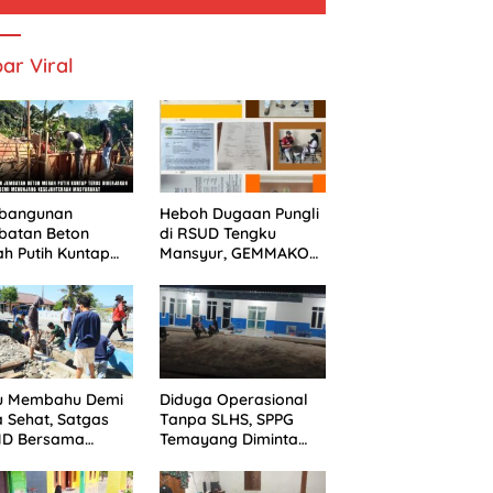
ar Viral
bangunan
Heboh Dugaan Pungli
batan Beton
di RSUD Tengku
h Putih Kuntap
Mansyur, GEMMAKO
s Dikerjakan Demi
Bawa Kasus ke
unjang
Kejaksaan
jahteraan
yarakat
u Membahu Demi
Diduga Operasional
 Sehat, Satgas
Tanpa SLHS, SPPG
D Bersama
Temayang Diminta
ga Bersihkan
Perjelas Status
ran Air
Perizinan