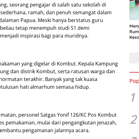
g, seorang pengajar di salah satu sekolah di
k sederhana, ramah, dan penuh semangat dalam
dalaman Papua. Meski hanya berstatus guru
Meny
 beliau tetap menempuh studi S1 demi
Rum
menjadi inspirasi bagi para muridnya.
Keso
Keb
TMM
Boj
makaman yang digelar di Kombut. Kepala Kampung
ng dan distrik Kombut, serta ratusan warga dan
ormatan terakhir. Banyak yang tak kuasa
Pop
etulusan hati almarhum semasa hidup.
1
matan, personel Satgas Yonif 126/KC Pos Kombut
2
es pemakaman, mulai dari pengangkutan jenazah,
membantu pengamanan jalannya acara.