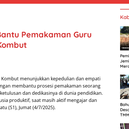
Kab
 Bantu Pemakaman Guru
 Kombut
Pem
Jem
Mera
Teru
Men
os Kombut menunjukkan kepedulian dan empati
Kese
engan membantu prosesi pemakaman seorang
Mas
ketulusan dan dedikasinya di dunia pendidikan.
sia produktif, saat masih aktif mengajar dan
Bah
u (S1), Jumat (4/7/2025).
Desa
TMM
War
Salu