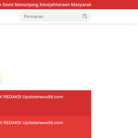
jang Kesejahteraan Masyarakat
Heboh Dugaan Pungli 
X REDAKSI Updatenews86.com
X REDAKSI Updatenews86.com