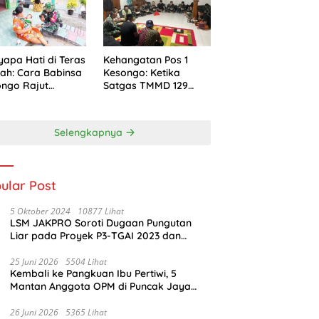
apa Hati di Teras
Kehangatan Pos 1
ah: Cara Babinsa
Kesongo: Ketika
ngo Rajut
Satgas TMMD 129
ersamaan di
Bojonegoro dan
D 129
Warga Menyatu
onegoro
Tanpa Sekat
Selengkapnya
ular Post
5 Oktober 2024
10877 Lihat
LSM JAKPRO Soroti Dugaan Pungutan
Liar pada Proyek P3-TGAI 2023 dan
Waspadai Proyek P3-TGAI 2024 di
Probolinggo
25 Juni 2026
5504 Lihat
Kembali ke Pangkuan Ibu Pertiwi, 5
Mantan Anggota OPM di Puncak Jaya
Ikrar Setia NKRI
26 Juni 2026
5365 Lihat