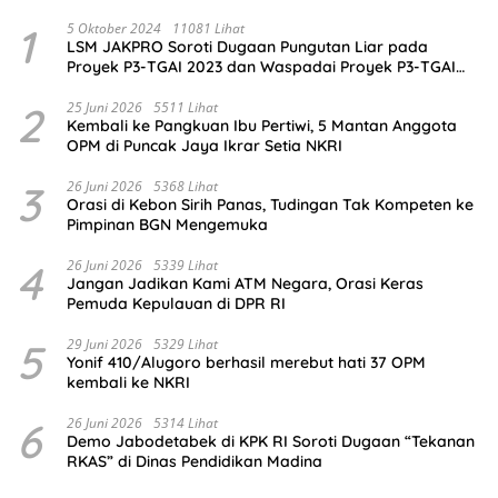
1
5 Oktober 2024
11081 Lihat
LSM JAKPRO Soroti Dugaan Pungutan Liar pada
Proyek P3-TGAI 2023 dan Waspadai Proyek P3-TGAI
2024 di Probolinggo
2
25 Juni 2026
5511 Lihat
Kembali ke Pangkuan Ibu Pertiwi, 5 Mantan Anggota
OPM di Puncak Jaya Ikrar Setia NKRI
3
26 Juni 2026
5368 Lihat
Orasi di Kebon Sirih Panas, Tudingan Tak Kompeten ke
Pimpinan BGN Mengemuka
4
26 Juni 2026
5339 Lihat
Jangan Jadikan Kami ATM Negara, Orasi Keras
Pemuda Kepulauan di DPR RI
5
29 Juni 2026
5329 Lihat
Yonif 410/Alugoro berhasil merebut hati 37 OPM
kembali ke NKRI
6
26 Juni 2026
5314 Lihat
Demo Jabodetabek di KPK RI Soroti Dugaan “Tekanan
RKAS” di Dinas Pendidikan Madina