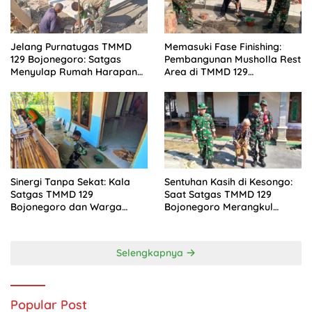
Jelang Purnatugas TMMD
Memasuki Fase Finishing:
129 Bojonegoro: Satgas
Pembangunan Musholla Rest
Menyulap Rumah Harapan
Area di TMMD 129
Mbah Kasiman Menjadi
Bojonegoro Tahap Pasang
Hunian Layak dan Nyaman
Keramik dan Pengecatan
Teras
Sinergi Tanpa Sekat: Kala
Sentuhan Kasih di Kesongo:
Satgas TMMD 129
Saat Satgas TMMD 129
Bojonegoro dan Warga
Bojonegoro Merangkul
Kesongo Bahu-Membahu
Mbah Kasidah Menatap
Merajut Asa Ibu Jasmiati
Rumah Baru Anak Tercinta
Selengkapnya
Popular Post