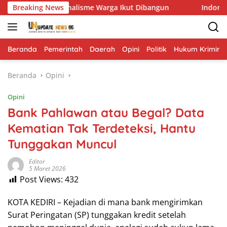
Langsung
gat Nasionalisme Warga Ikut Dibangun
Breaking News
Indonesia Berj
ke
konten
Beranda
Pemerintah
Daerah
Opini
Politik
Hukum Krimina
Beranda
Opini
Opini
Bank Pahlawan atau Begal? Data
Kematian Tak Terdeteksi, Hantu
Tunggakan Muncul
Editor
5 Maret 2026
Post Views:
432
KOTA KEDIRI – Kejadian di mana bank mengirimkan
Surat Peringatan (SP) tunggakan kredit setelah