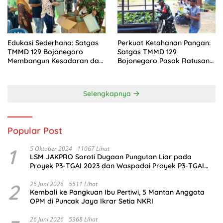
Edukasi Sederhana: Satgas
Perkuat Ketahanan Pangan:
TMMD 129 Bojonegoro
Satgas TMMD 129
Membangun Kesadaran dan
Bojonegoro Pasok Ratusan
Karakter Peduli Lingkungan
Bibit Sayuran untuk Warga
di Kesongo
Kesongo
Selengkapnya
Popular Post
1
5 Oktober 2024
11067 Lihat
LSM JAKPRO Soroti Dugaan Pungutan Liar pada
Proyek P3-TGAI 2023 dan Waspadai Proyek P3-TGAI
2024 di Probolinggo
2
25 Juni 2026
5511 Lihat
Kembali ke Pangkuan Ibu Pertiwi, 5 Mantan Anggota
OPM di Puncak Jaya Ikrar Setia NKRI
26 Juni 2026
5368 Lihat