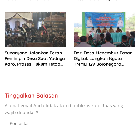
Saluran Air
Komsos
Sunaryono Jalankan Peran
Dari Desa Menembus Pasar
Pemimpin Desa Saat Yadnya
Digital: Langkah Nyata
Karo, Proses Hukum Tetap
TMMD 129 Bojonegoro
Berjalan
Bangun Ekonomi Warga
Kesongo
Tinggalkan Balasan
Alamat email Anda tidak akan dipublikasikan.
Ruas yang
wajib ditandai
*