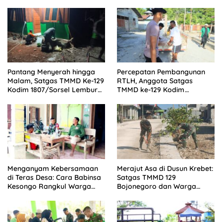
Pantang Menyerah hingga
Percepatan Pembangunan
Malam, Satgas TMMD Ke-129
RTLH, Anggota Satgas
Kodim 1807/Sorsel Lembur
TMMD ke-129 Kodim
Finishing Rumah Type 36
1505/Tidore Turunkan
untuk Warga Kampung
Material Semen
Sesor
Menganyam Kebersamaan
Merajut Asa di Dusun Krebet:
di Teras Desa: Cara Babinsa
Satgas TMMD 129
Kesongo Rangkul Warga
Bojonegoro dan Warga
Sukseskan TMMD 129
Kompak Perkuat Drainase
Bojonegoro