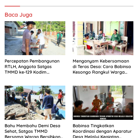
Baca Juga
Percepatan Pembangunan
Menganyam Kebersamaan
RTLH, Anggota Satgas
di Teras Desa: Cara Babinsa
TMMD ke-129 Kodim
Kesongo Rangkul Warga
1505/Tidore Turunkan
Sukseskan TMMD 129
Material Semen
Bojonegoro
Bahu Membahu Demi Desa
Babinsa Tingkatkan
Sehat, Satgas TMMD
Koordinasi dengan Aparatur
Bersama Warga Bersihkan
Desa Melalui Kegiatan