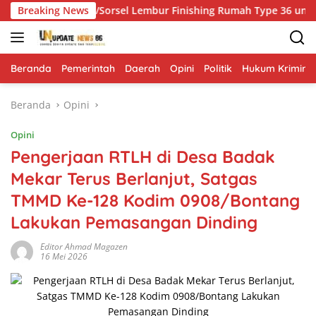
Langsung
odim 1807/Sorsel Lembur Finishing Rumah Type 36 untuk Warga
Breaking News
ke
konten
Beranda
Pemerintah
Daerah
Opini
Politik
Hukum Krimina
Beranda
Opini
Opini
Pengerjaan RTLH di Desa Badak
Mekar Terus Berlanjut, Satgas
TMMD Ke-128 Kodim 0908/Bontang
Lakukan Pemasangan Dinding
Editor Ahmad Magazen
16 Mei 2026