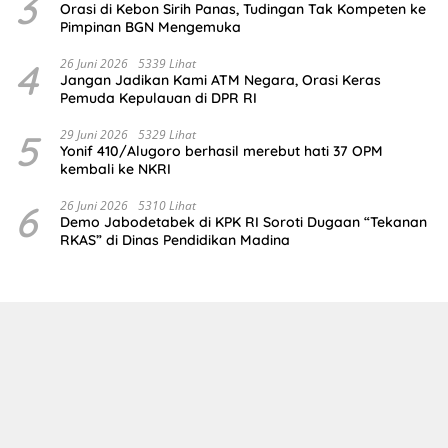
3
Orasi di Kebon Sirih Panas, Tudingan Tak Kompeten ke
Pimpinan BGN Mengemuka
4
26 Juni 2026
5339 Lihat
Jangan Jadikan Kami ATM Negara, Orasi Keras
Pemuda Kepulauan di DPR RI
5
29 Juni 2026
5329 Lihat
Yonif 410/Alugoro berhasil merebut hati 37 OPM
kembali ke NKRI
6
26 Juni 2026
5310 Lihat
Demo Jabodetabek di KPK RI Soroti Dugaan “Tekanan
RKAS” di Dinas Pendidikan Madina